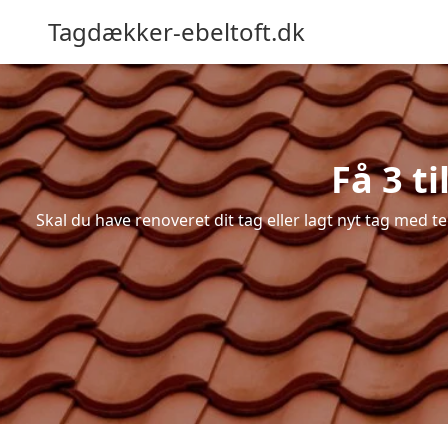
Tagdækker-ebeltoft.dk
Få 3 t
Skal du have renoveret dit tag eller lagt nyt tag med te