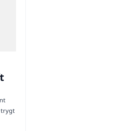
t
nt
 trygt