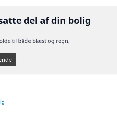
atte del af din bolig
olde til både blæst og regn.
tende
lig