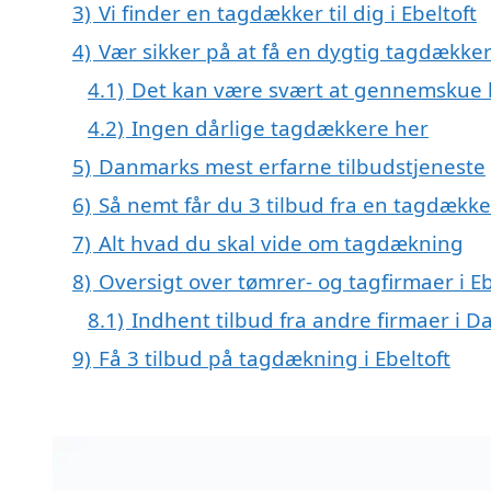
3)
Vi finder en tagdækker til dig i Ebeltoft
4)
Vær sikker på at få en dygtig tagdækker 
4.1)
Det kan være svært at gennemskue kv
4.2)
Ingen dårlige tagdækkere her
5)
Danmarks mest erfarne tilbudstjeneste
6)
Så nemt får du 3 tilbud fra en tagdækker
7)
Alt hvad du skal vide om tagdækning
8)
Oversigt over tømrer- og tagfirmaer i Eb
8.1)
Indhent tilbud fra andre firmaer i 
9)
Få 3 tilbud på tagdækning i Ebeltoft