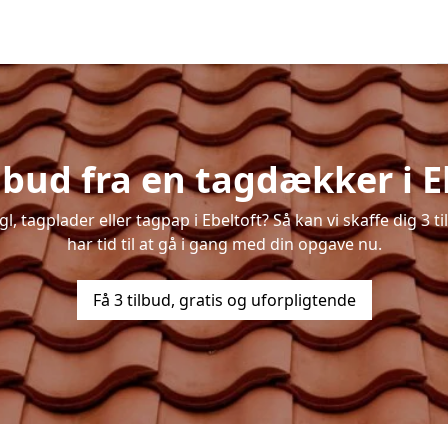
ilbud fra en tagdækker i E
gl, tagplader eller tagpap i Ebeltoft? Så kan vi skaffe dig 3 
har tid til at gå i gang med din opgave nu.
Få 3 tilbud, gratis og uforpligtende