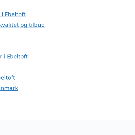
i Ebeltoft
alitet og tilbud
 i Ebeltoft
eltoft
Danmark