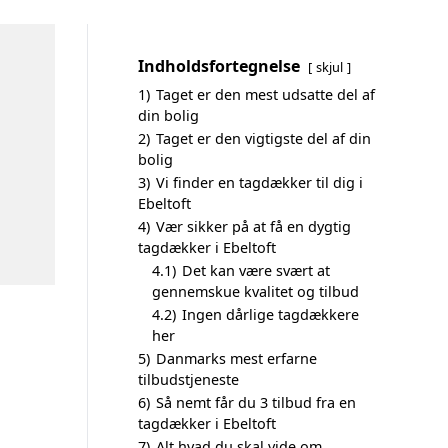
Indholdsfortegnelse
skjul
1)
Taget er den mest udsatte del af
din bolig
2)
Taget er den vigtigste del af din
bolig
3)
Vi finder en tagdækker til dig i
Ebeltoft
4)
Vær sikker på at få en dygtig
tagdækker i Ebeltoft
4.1)
Det kan være svært at
gennemskue kvalitet og tilbud
4.2)
Ingen dårlige tagdækkere
her
5)
Danmarks mest erfarne
tilbudstjeneste
6)
Så nemt får du 3 tilbud fra en
tagdækker i Ebeltoft
7)
Alt hvad du skal vide om